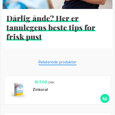
Dårlig ånde? Her er
tannlegens beste tips for
frisk pust
Relaterede produkter
107,00
DKK
Zinkoral