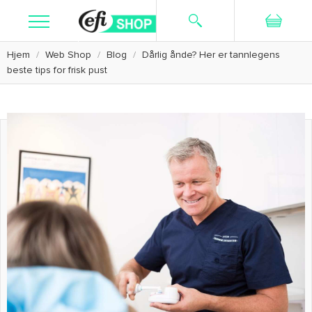
Hjem
Web Shop
Blog
Dårlig ånde? Her er tannlegens
Søg
Ny bruger
Log ind
beste tips for frisk pust
Kosttilskud
Hudpleje
Barbering
Textiler
Kampagne
Kundeservice