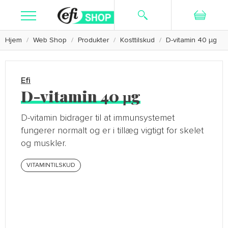
Hjem
Web Shop
Produkter
Kosttilskud
D-vitamin 40 µg
Søg
Ny bruger
Log ind
Kosttilskud
Efi
Hudpleje
D-vitamin 40 µg
Barbering
D-vitamin bidrager til at immunsystemet
fungerer normalt og er i tillæg vigtigt for skelet
Textiler
og muskler.
Kampagne
VITAMINTILSKUD
Kundeservice