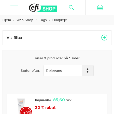
Hjem
Web Shop
Tags
Hudpleje
Søg
Ny bruger
Log ind
Kosttilskud
Vis filter
Hudpleje
Barbering
Viser
3
produkter på
1
sider
Textiler
Sorter efter:
Kampagne
Kundeservice
85,60
107,00 DKK
DKK
20 % rabat
-20%