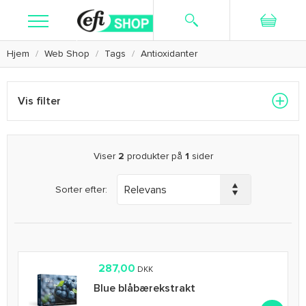
Hjem
Web Shop
Tags
Antioxidanter
Søg
Ny bruger
Log ind
Kosttilskud
Vis filter
Hudpleje
Barbering
Viser
2
produkter på
1
sider
Textiler
Sorter efter:
Kampagne
Kundeservice
287,00
DKK
Blue blåbærekstrakt