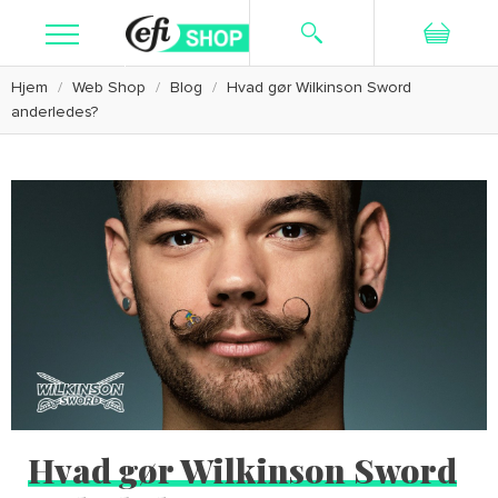
Hjem
Web Shop
Blog
Hvad gør Wilkinson Sword
Søg
Ny bruger
Log ind
anderledes?
Kosttilskud
Hudpleje
Barbering
Textiler
Kampagne
Kundeservice
Hvad gør Wilkinson Sword