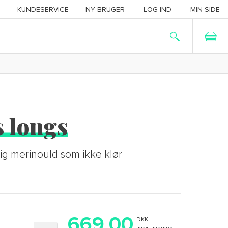
KUNDESERVICE
NY BRUGER
LOG IND
MIN SIDE
 longs
ig merinould som ikke klør
669,00
DKK