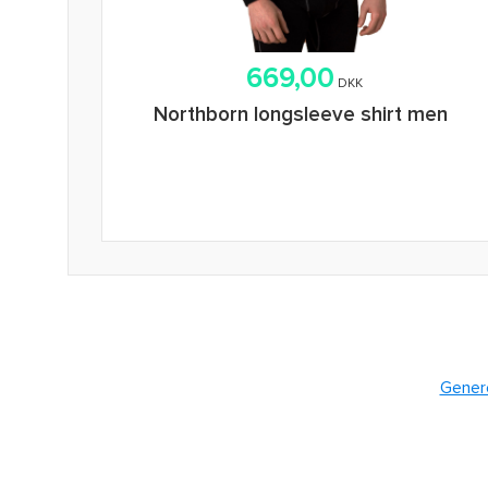
669,00
DKK
Northborn longsleeve shirt men
Genere