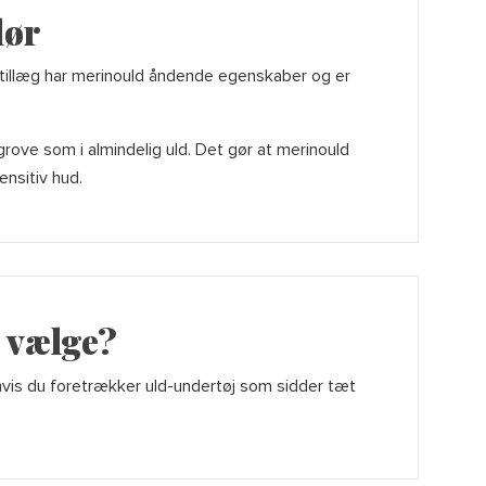
lør
I tillæg har merinould åndende egenskaber og er
 grove som i almindelig uld. Det gør at merinould
nsitiv hud.
l vælge?
 hvis du foretrækker uld-undertøj som sidder tæt