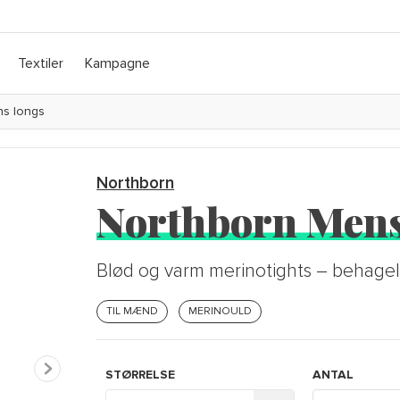
Textiler
Kampagne
ns longs
Northborn
Northborn Mens
Blød og varm merinotights – behagel
TIL MÆND
MERINOULD
STØRRELSE
ANTAL