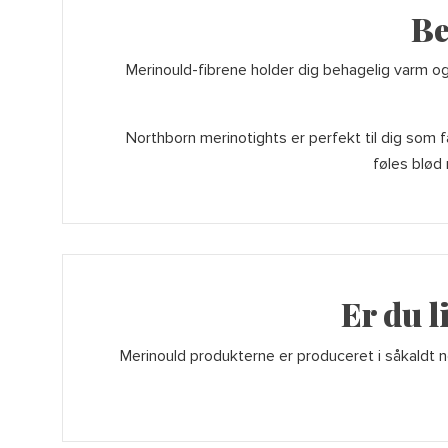
Be
Merinould-fibrene holder dig behagelig varm og
Northborn merinotights er perfekt til dig som få
føles blød
Er du l
Merinould produkterne er produceret i såkaldt n