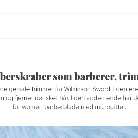
arberskraber som barberer, tri
nne geniale trimmer fra Wilkinson Sword. I den en
jen og fjerner uønsket hår. I den anden ende har
for women barberblade med microgitter.