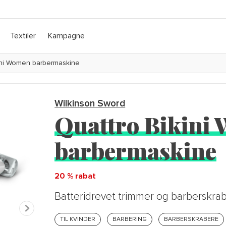
Textiler
Kampagne
ini Women barbermaskine
Wilkinson Sword
Quattro Bikini
barbermaskine
20 % rabat
Batteridrevet trimmer og barberskrabe
TIL KVINDER
BARBERING
BARBERSKRABERE