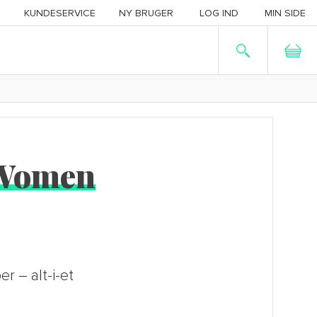
KUNDESERVICE
NY BRUGER
LOG IND
MIN SIDE
 Women
r – alt-i-et