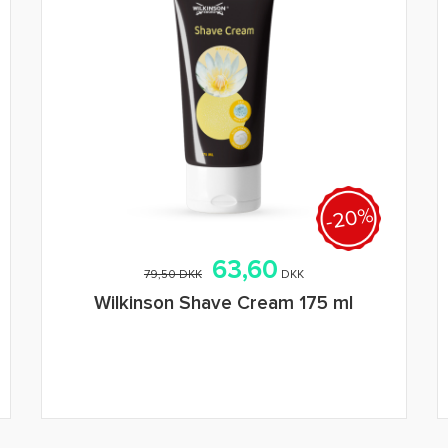
-20%
63,60
79,50 DKK
DKK
Wilkinson Shave Cream 175 ml
Tilføj i indkøbskurv