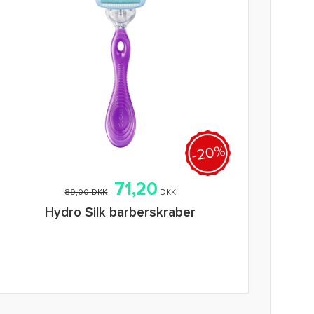
-20%
71,20
89,00 DKK
DKK
Hydro Silk barberskraber
Tilføj i indkøbskurv