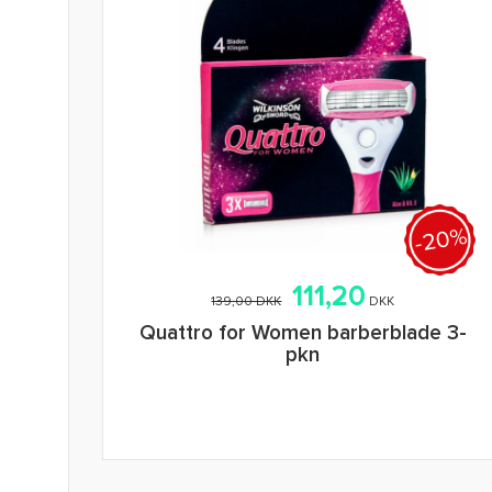
-20%
111,20
139,00 DKK
DKK
Quattro for Women barberblade 3-
pkn
Tilføj i indkøbskurv