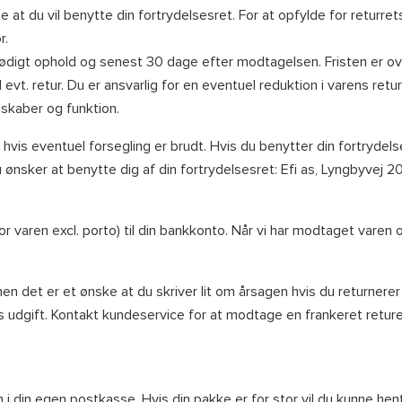
 at du vil benytte din fortrydelsesret. For at opfylde for returret
r.
nødigt ophold og senest 30 dage efter modtagelsen. Fristen er ove
vt. retur. Du er ansvarlig for en eventuel reduktion i varens re
skaber og funktion.
r hvis eventuel forsegling er brudt. Hvis du benytter din fortryde
 ønsker at benytte dig af din fortrydelsesret: Efi as, Lyngbyvej
for varen excl. porto) til din bankkonto. Når vi har modtaget varen
men det er et ønske at du skriver lit om årsagen hvis du returner
es udgift. Kontakt kundeservice for at modtage en frankeret reture
 i din egen postkasse. Hvis din pakke er for stor vil du kunne hen