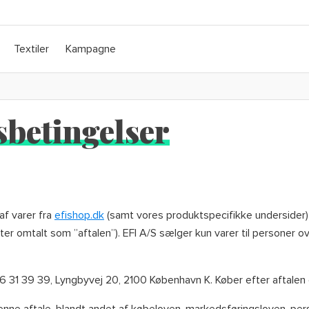
Textiler
Kampagne
sbetingelser
af varer fra
efishop.dk
(samt vores produktspecifikke undersider)
ter omtalt som ”aftalen”). EFI A/S sælger kun varer til personer 
. 16 31 39 39, Lyngbyvej 20, 2100 København K. Køber efter aftalen
enne aftale, blandt andet af købeloven, markedsføringsloven, pe