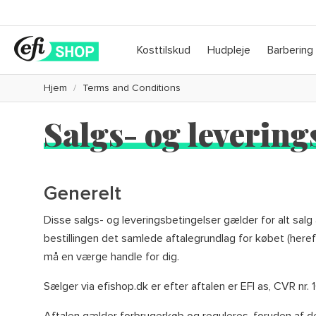
Kosttilskud
Hudpleje
Barbering
Hjem
Terms and Conditions
Salgs- og levering
Generelt
Disse salgs- og leveringsbetingelser gælder for alt salg 
bestillingen det samlede aftalegrundlag for købet (heref
må en værge handle for dig.
Sælger via efishop.dk er efter aftalen er EFI as, CVR nr
Aftalen gælder forbrugerkøb og reguleres, foruden af d