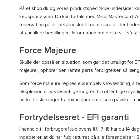
På efishop.dk og vores produktspecifikke undersider kan
købsprocessen. Du kan betale med Visa, Mastercard, Amer
reservation på dit betalingskort for at sikre at der find
at annullere bestillingen. Information om dette vil i så fal
Force Majeure
Skulle der opstå en situation, som gør det umuligt for EF
majeure”, ophører den ramte parts forpligtelser, så læng
Som force majeure regnes eksempelvis lovændring, arbejd
eksplosion eller væsentlige indgreb fra offentlige mynd
andre beslutninger fra myndighederne, som påvirker mar
Fortrydelsesret - EFI garanti
I henhold til forbrugeraftalelovens §§ 17-18 har du 14 dag
indebærer, at du har fuld returret på alle forsendelser i