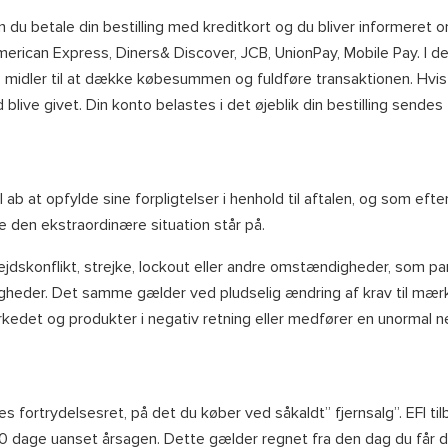
 du betale din bestilling med kreditkort og du bliver informeret
ican Express, Diners& Discover, JCB, UnionPay, Mobile Pay. I det
es midler til at dække købesummen og fuldføre transaktionen. Hvis 
d blive givet. Din konto belastes i det øjeblik din bestilling sendes 
I ab at opfylde sine forpligtelser i henhold til aftalen, og som eft
e den ekstraordinære situation står på.
skonflikt, strejke, lockout eller andre omstændigheder, som part
igheder. Det samme gælder ved pludselig ændring af krav til mærkn
kedet og produkter i negativ retning eller medfører en unormal 
es fortrydelsesret, på det du køber ved såkaldt” fjernsalg”. EFI ti
 30 dage uanset årsagen. Dette gælder regnet fra den dag du får de