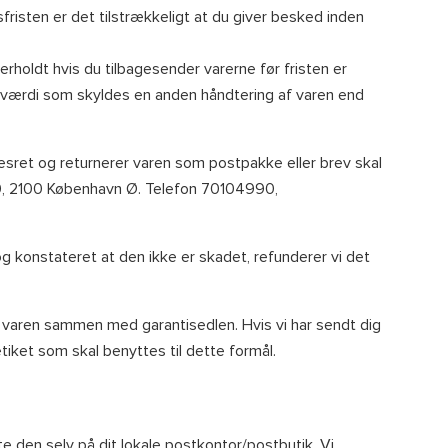
sfristen er det tilstrækkeligt at du giver besked inden
rholdt hvis du tilbagesender varerne før fristen er
turværdi som skyldes en anden håndtering af varen end
lsesret og returnerer varen som postpakke eller brev skal
 20, 2100 København Ø. Telefon 70104990,
 og konstateret at den ikke er skadet, refunderer vi det
er varen sammen med garantisedlen. Hvis vi har sendt dig
tiket som skal benyttes til dette formål.
te den selv på dit lokale postkontor/postbutik. Vi