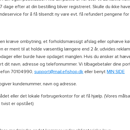
 dage efter at din bestilling bliver registreret. Skulle du ikke hav
ndeservice for å få tilsendt ny vare evt. få refundert pengene for
enten kræve ombytning, et forholdsmæssigt afslag eller ophæve køb
en er ment til at holde væsentlig længere end 2 år, udvides reklama
opdager eller burde have opdaget manglen. Hvis du ønsker at hæve 
dit navn, adresse og telefonnummer. Vi tilbagebetaler dine porto
Telefon 70104990,
support@mail.efishop.dk
eller benyt
MIN SIDE
 opgiver kundenummer, navn og adresse.
det eller det lokale forbrugerkontor for at få hjælp. (Vores målsætn
tvist er opstået)