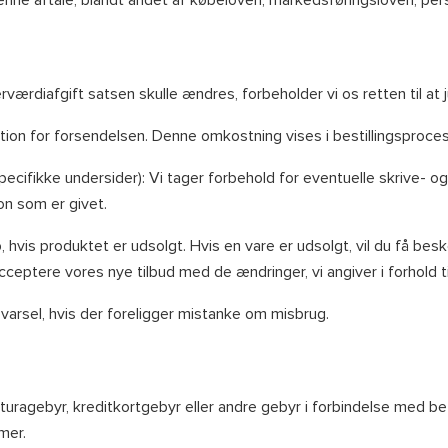
rværdiafgift satsen skulle ændres, forbeholder vi os retten til at
ition for forsendelsen. Denne omkostning vises i bestillingsproce
cifikke undersider): Vi tager forbehold for eventuelle skrive- og
ion som er givet.
køb, hvis produktet er udsolgt. Hvis en vare er udsolgt, vil du få
acceptere vores nye tilbud med de ændringer, vi angiver i forhold til
n varsel, hvis der foreligger mistanke om misbrug.
turagebyr, kreditkortgebyr eller andre gebyr i forbindelse med be
mer.