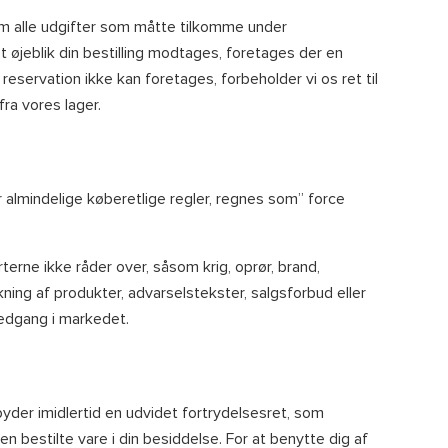
 om alle udgifter som måtte tilkomme under
 øjeblik din bestilling modtages, foretages der en
reservation ikke kan foretages, forbeholder vi os ret til
fra vores lager.
er almindelige køberetlige regler, regnes som” force
erne ikke råder over, såsom krig, oprør, brand,
ing af produkter, advarselstekster, salgsforbud eller
nedgang i markedet.
lbyder imidlertid en udvidet fortrydelsesret, som
n bestilte vare i din besiddelse. For at benytte dig af