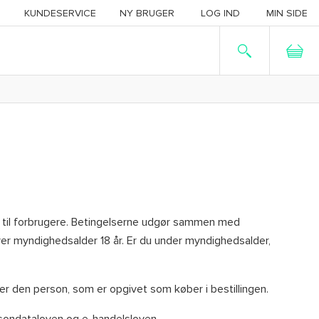
KUNDESERVICE
NY BRUGER
LOG IND
MIN SIDE
 til forbrugere. Betingelserne udgør sammen med
over myndighedsalder 18 år. Er du under myndighedsalder,
 er den person, som er opgivet som køber i bestillingen.
rsondataloven og e-handelsloven.