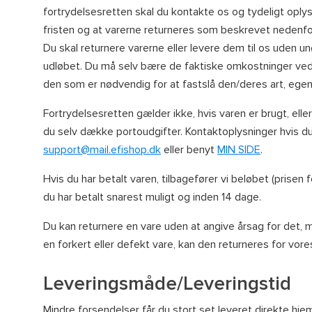
fortrydelsesretten skal du kontakte os og tydeligt oplyse
fristen og at varerne returneres som beskrevet nedenfo
Du skal returnere varerne eller levere dem til os uden u
udløbet. Du må selv bære de faktiske omkostninger ved e
den som er nødvendig for at fastslå den/deres art, egen
Fortrydelsesretten gælder ikke, hvis varen er brugt, elle
du selv dække portoudgifter. Kontaktoplysninger hvis du
support@mail.efishop.dk
eller benyt
MIN SIDE
.
Hvis du har betalt varen, tilbagefører vi beløbet (prisen 
du har betalt snarest muligt og inden 14 dage.
Du kan returnere en vare uden at angive årsag for det, 
en forkert eller defekt vare, kan den returneres for vor
Leveringsmåde/Leveringstid
Mindre forsendelser får du stort set leveret direkte hjem